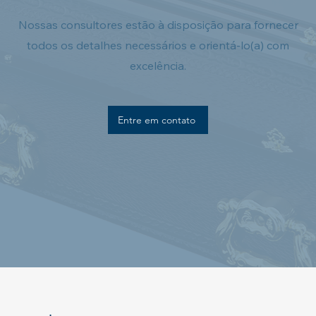
Nossas consultores estão à disposição para fornecer
todos os detalhes necessários e orientá-lo(a) com
excelência.
Entre em contato