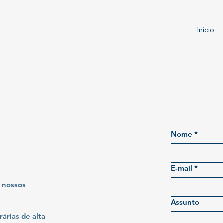
Início
o
Nome
*
E-mail
*
 nossos
Assunto
árias de alta