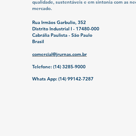
qualidade, sustentáveis e em sintonia com as n
mercado.
Rua Irmãos Garbulio, 352
Distrito Industrial I - 17480-000
Cabrália Paulista - São Paulo
Brasil
comercial@jrurnas.com.br
Telefone: (14) 3285-9000
Whats App: (14) 99142-7287