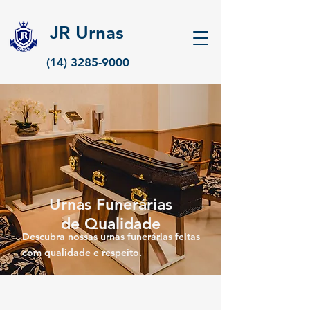
JR Urnas
(14) 3285-9000
Urnas Funerárias
de Qualidade
Descubra nossas urnas funerárias feitas
com qualidade
e respeito.